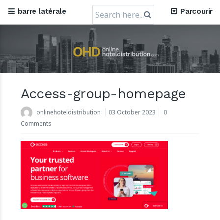
Search
barre latérale
Parcourir
for:
Access-group-homepage
Mews, l'entreprise pragoise spécialisée dans les
logiciels d'hôtellerie en nuage, obtient une
onlinehoteldistribution
03 October 2023
0
valorisation de 1,2 milliard USD
Comments
30 July 2024