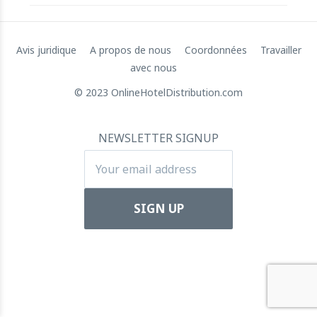
Avis juridique
A propos de nous
Coordonnées
Travailler
Augmentation de capital de 72 millions de dollars de
avec nous
RateGain : Un bond stratégique vers la domination
mondiale
© 2023 OnlineHotelDistribution.com
11 July 2024
NEWSLETTER SIGNUP
Apartool lève 5,5 millions d'euros pour financer son
expansion internationale