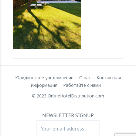
Привлечение капитала RateGain в размере $72 млн:
Стратегический скачок к глобальному господству
11 July 2024
Юридическое уведомление
О нас
Контактная
информация
Работайте с нами
© 2023 OnlineHotelDistribution.com
Apartool привлекает финансирование в размере 5,5
млн евро для расширения международной
деятельности
NEWSLETTER SIGNUP
22 March 2024