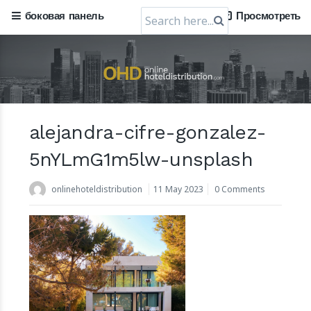
Search
боковая панель
Просмотреть
for:
Mews, пражская компания по разработке
программного обеспечения для облачных гостиниц,
получила оценку в 1,2 миллиарда долларов США
alejandra-cifre-gonzalez-
30 July 2024
5nYLmG1m5lw-unsplash
onlinehoteldistribution
11 May 2023
0 Comments