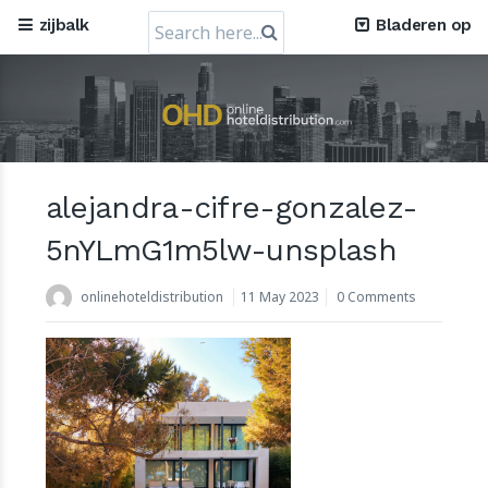
Search
zijbalk
Bladeren op
for:
Mews, het in Praag gevestigde Cloud Hospitality
Software Bedrijf, verkrijgt een waardering van USD 1,2
Miljard
alejandra-cifre-gonzalez-
30 July 2024
5nYLmG1m5lw-unsplash
onlinehoteldistribution
11 May 2023
0 Comments