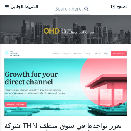
شركة Mews، وهي شركة برمجيات الضيافة السحابية ومقرها براغ،
Search
تصفح
الشريط الجانبي
تحصل على تقييم بقيمة 1.2 مليار دولار أمريكي
30 July 2024
for:
زيادة رأس مال شركة RateGain بقيمة 72 مليون دولار: قفزة
استراتيجية نحو الهيمنة العالمية
11 July 2024
شركة THN تعزز تواجدها في سوق منطقة