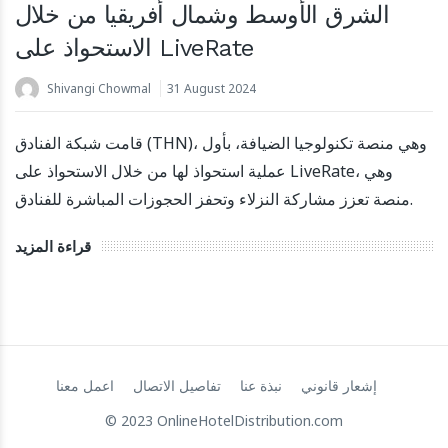
الشرق الأوسط وشمال أفريقيا من خلال
الاستحواذ على LiveRate
Shivangi Chowmal
31 August 2024
قامت شبكة الفنادق (THN)، وهي منصة تكنولوجيا الضيافة، بأول
عملية استحواذ لها من خلال الاستحواذ على LiveRate، وهي
أبارتول تجمع تمويلاً بقيمة 5.5 مليون يورو لدعم التوسع الدولي
منصة تعزز مشاركة النزلاء وتحفز الحجوزات المباشرة للفنادق.
22 March 2024
قراءة المزيد
إشعار قانوني
نبذة عنا
تفاصيل الاتصال
اعمل معنا
© 2023 OnlineHotelDistribution.com