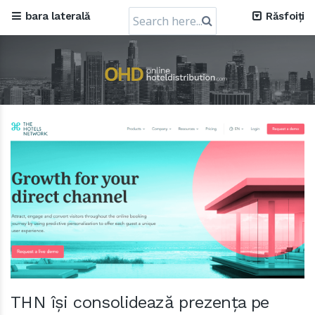
Mews, compania pragheză de software de ospitalitate
Search
bara laterală
Răsfoiți
în cloud, obține o evaluare de 1,2 miliarde USD
30 July 2024
for:
Creștere de capital de 72 de milioane de dolari a
RateGain: Un salt strategic către dominația globală
11 July 2024
THN își consolidează prezența pe