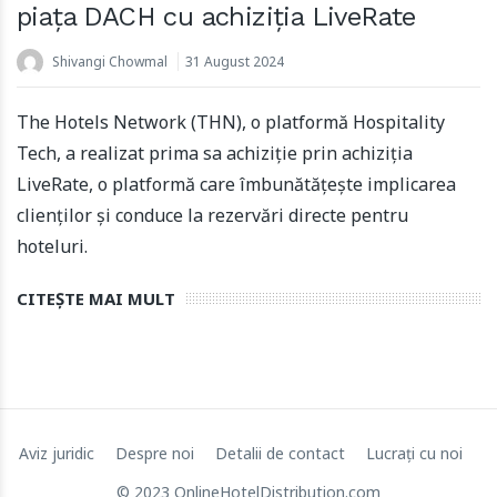
piața DACH cu achiziția LiveRate
Shivangi Chowmal
31 August 2024
The Hotels Network (THN), o platformă Hospitality
Tech, a realizat prima sa achiziție prin achiziția
LiveRate, o platformă care îmbunătățește implicarea
Apartool obține o finanțare de 5,5 milioane de euro
clienților și conduce la rezervări directe pentru
pentru a stimula expansiunea internațională
hoteluri.
22 March 2024
CITEȘTE MAI MULT
Aviz juridic
Despre noi
Detalii de contact
Lucrați cu noi
© 2023 OnlineHotelDistribution.com