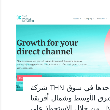
شركة THN تعزز تواجدها في سوق
رق الأوسط وشمال أفريقيا
تحواذ على