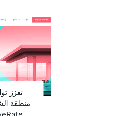
منطقة الش
من خلال الاس LiveRate