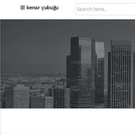
Search
kenar çubuğu
for: