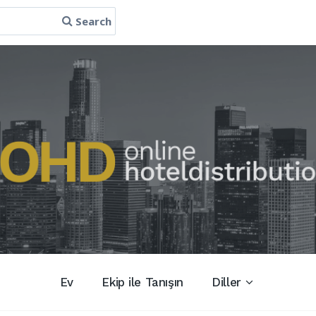
Search
Ev
Ekip ile Tanışın
Diller