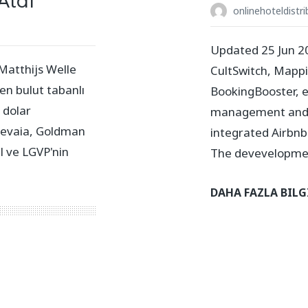
Aldı
onlinehoteldistri
Updated 25 Jun 20
Matthijs Welle
CultSwitch, Mapp
en bulut tabanlı
BookingBooster, ex
 dolar
management and b
Revaia, Goldman
integrated Airbnb
 ve LGVP'nin
The devevelopme
DAHA FAZLA BILG