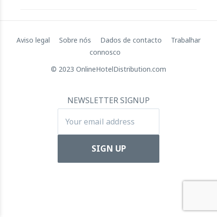
Aviso legal
Sobre nós
Dados de contacto
Trabalhar
Aumento de capital de 72 milhões de dólares da
RateGain: Um salto estratégico para o domínio global
connosco
11 July 2024
© 2023 OnlineHotelDistribution.com
NEWSLETTER SIGNUP
Apartool obtém 5,5 milhões de euros de
financiamento para impulsionar a expansão
internacional