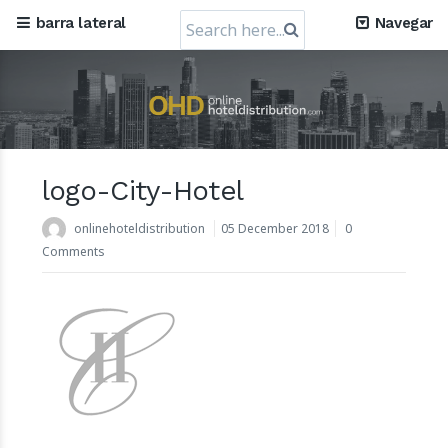
Search
barra lateral
Navegar
for:
logo-City-Hotel
Mews, a empresa de software de hotelaria em nuvem
sediada em Praga, obtém uma avaliação de 1,2 mil
onlinehoteldistribution
05 December 2018
0
milhões de dólares
Comments
30 July 2024