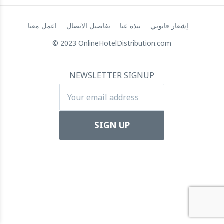
زيادة رأس مال شركة RateGain بقيمة 72 مليون دولار: قفزة
إشعار قانوني
نبذة عنا
تفاصيل الاتصال
اعمل معنا
استراتيجية نحو الهيمنة العالمية
© 2023 OnlineHotelDistribution.com
11 July 2024
NEWSLETTER SIGNUP
أبارتول تجمع تمويلاً بقيمة 5.5 مليون يورو لدعم التوسع الدولي
22 March 2024