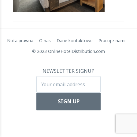
Pozyskanie 72 milionów dolarów przez RateGain:
Strategiczny skok w kierunku globalnej dominacji
11 July 2024
Nota prawna
O nas
Dane kontaktowe
Pracuj z nami
© 2023 OnlineHotelDistribution.com
NEWSLETTER SIGNUP
Apartool pozyskuje finansowanie w wysokości 5,5 mln
EUR w celu wsparcia międzynarodowej ekspansji
22 March 2024