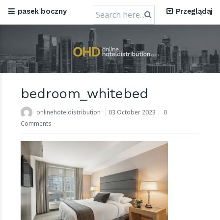
Search
pasek boczny
Przeglądaj
for:
bedroom_whitebed
Mews, praska firma zajmująca się oprogramowaniem
hotelarskim w chmurze, uzyskuje wycenę w
onlinehoteldistribution
03 October 2023
0
wysokości 1,2 miliarda dolarów.
Comments
30 July 2024