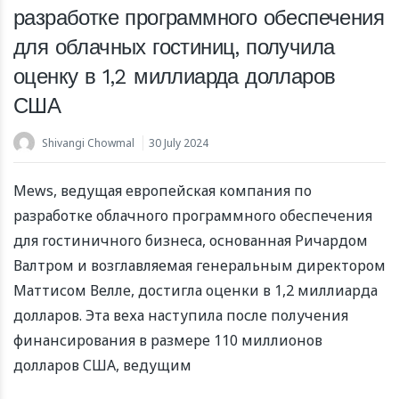
млн евро для расширения международной
разработке программного обеспечения
деятельности
для облачных гостиниц, получила
22 March 2024
оценку в 1,2 миллиарда долларов
США
Shivangi Chowmal
30 July 2024
Mews, ведущая европейская компания по
разработке облачного программного обеспечения
для гостиничного бизнеса, основанная Ричардом
Валтром и возглавляемая генеральным директором
Маттисом Велле, достигла оценки в 1,2 миллиарда
долларов. Эта веха наступила после получения
финансирования в размере 110 миллионов
долларов США, ведущим