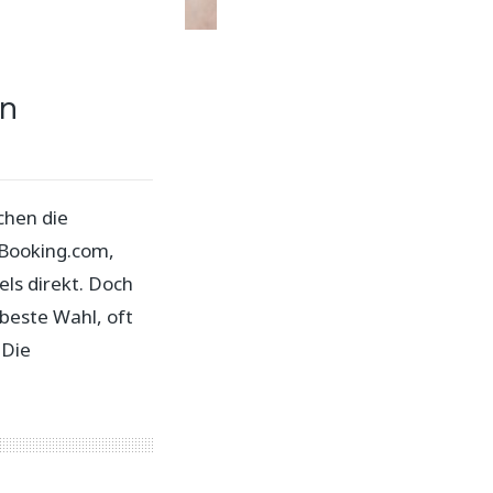
en
chen die
 Booking.com,
ls direkt. Doch
 beste Wahl, oft
 Die