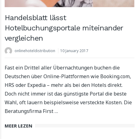
Apartool haalt EUR 5,5 miljoen op voor internationale
Handelsblatt lässt
expansie
Hotelbuchungsportale miteinander
22 March 2024
vergleichen
onlinehoteldistribution
10 January 2017
Fast ein Drittel aller Übernachtungen buchen die
Deutschen über Online-Plattformen wie Booking.com,
HRS oder Expedia – mehr als bei den Hotels direkt.
Doch nicht immer ist das günstigste Portal die beste
Wahl, oft lauern beispielsweise versteckte Kosten. Die
Beratungsfirma First …
MEER LEZEN