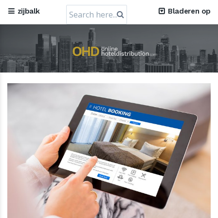
Search
zijbalk
Bladeren op
for:
RateGain's $72 miljoen kapitaalverhoging: Een
strategische sprong naar wereldwijde dominantie
11 July 2024