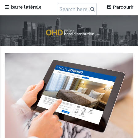
Search
barre latérale
Parcourir
for:
Augmentation de capital de 72 millions de dollars de
RateGain : Un bond stratégique vers la domination
mondiale
11 July 2024