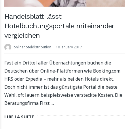
Handelsblatt lässt
Apartool lève 5,5 millions d'euros pour financer son
expansion internationale
Hotelbuchungsportale miteinander
22 March 2024
vergleichen
onlinehoteldistribution
10 January 2017
Fast ein Drittel aller Übernachtungen buchen die
Deutschen über Online-Plattformen wie Booking.com,
HRS oder Expedia – mehr als bei den Hotels direkt.
Doch nicht immer ist das günstigste Portal die beste
Wahl, oft lauern beispielsweise versteckte Kosten. Die
Beratungsfirma First …
LIRE LA SUITE