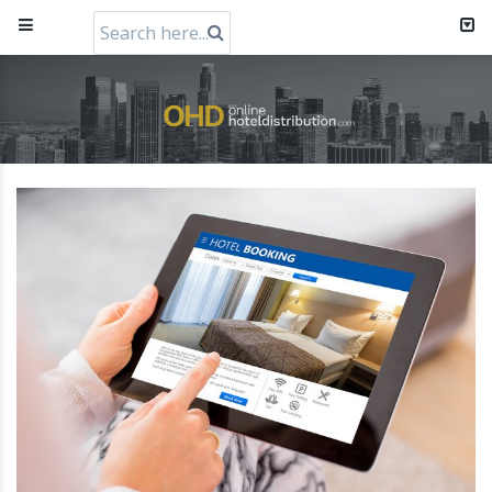
Search
for:
RateGain72MillionCapitalRaiseHeader
11 July 2024
apartoolRaisesEur5.5MillionInFundingToFuelInternation
22 March 2024