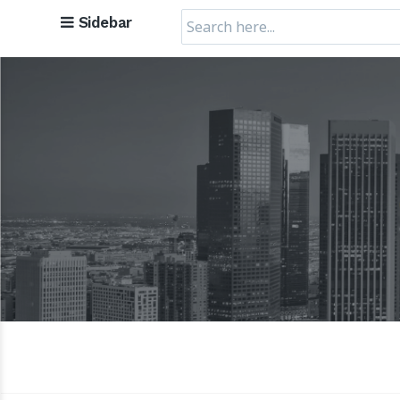
Search
Sidebar
for: