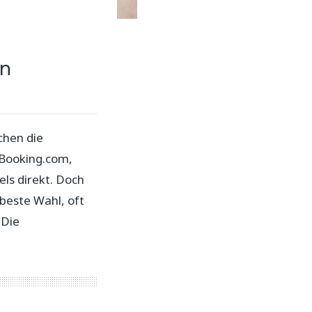
en
chen die
 Booking.com,
ls direkt. Doch
 beste Wahl, oft
 Die